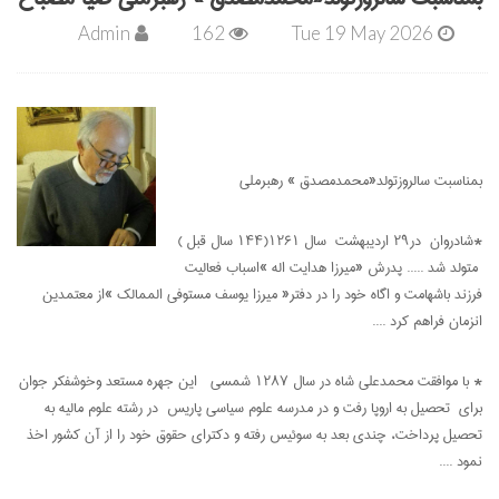
Admin
162
Tue 19 May 2026
بمناسبت سالروزتولد«محمدمصدق » رهبرملی
*شادروان در29 اردیبهشت سال 1261(144 سال قبل )
متولد شد ..... پدرش «میرزا هدایت اله »اسباب فعالیت
فرزند باشهامت و اگاه خود را در دفتر« میرزا یوسف مستوفی الممالک »از معتمدین
انزمان فراهم کرد ....
* با موافقت محمدعلی شاه در سال 1287 شمسی این جهره مستعد وخوشفکر جوان
برای تحصیل به اروپا رفت و در مدرسه علوم سیاسی پاریس در رشته علوم مالیه به
تحصیل پرداخت، چندی بعد به سوئیس رفته و دکترای حقوق خود را از آن کشور اخذ
نمود ....