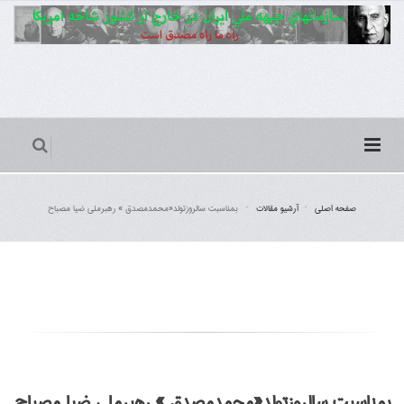
صفحه اصلی
آرشیو مقالات
بمناسبت سالروزتولد«محمدمصدق » رهبرملی ضیا مصباح
بمناسبت سالروزتولد«محمدمصدق » رهبرملی ضیا مصباح