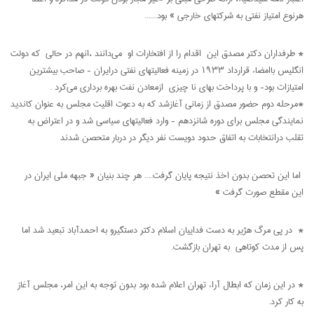
هرنوع امتیاز نفتی به شرکت­های خارجی » بود......
* طرفداران دکتر مصدق این اقدام را از افتخارات او می‌دانند ،انهم در حالی که دولت
انگلیس باامضاء قرارداد 1933 در زمینه فعالیتهای نفتی درایران - صاحب بیشترین
امتیازات بود- و با پرداخت بهای نا چیزی ازمعادن نفت بهره برداری می‌کرد .
*مرحله دوم حضور مصدق از زمانی آغازشد که به دعوت اقلیت مجلس به عنوان کاندید
نمایندگی مجلس برای دوره شانزدهم - وارد فعالیت­های سیاسی شد و در اعتراض به
تقلب درانتخابات به اتفاق حدود دویست نفر دیگر در دربار متحصن شدند
اما این تحصن بدون اخذ نتیجه پایان گرفت.... هر چند بنیان « جبهه ملی ایران در
این مقطع صورت گرفت »
* در پی مرگ هژیر به دست فداییان اسلام دکتر دستگیرو به احمدآباد تبعید شد اما
پس از مدت کوتاهی به تهران بازگشت.
* در این زمان که ابطال آراء تهران اعلام شده بود بدون توجه به این امر، مجلس آغاز
به کار کرد.