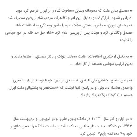
* مصدق بدان علت که محرمانه وسایل مسافرت شاه را از ایران فراهم کرد مورد
اعتراض شدید قرارگرفت و بدنبال این امر و تظاهرات مردم، شاه از رفتن منصرف شد.
*در همان دوران، مجلس، هیئتی هشت نفره را مأمور رسیدگی به اختلافات شاه،
مصدق وکاشانی کرد و هیئت پس از بررسی اعلام کرد «شاه حق مداخله در امور سیاسی
را ندارد»
* به دنبال اوجگیری اختلافات، اقلیت مخالف دولت و دکتر مصدق، استعفا دادند و
بدین ترتیب مجلس هفدهم از کار افتاد......
*در این مقطع کاشانی طی نامه‌ای به مصدق در مورد کودتا توسط در بار ، نصیری
وزاهدی هشدار داد ولی او در پاسخ تنها نوشت که «مستحضر به پشتیبانی ملت ایران
هستم.» اماکودتا در28مرداد رخ داد .
* در آبان و آذر سال 1332 در دادگاه بدوی علنی و در فروردین و اردیبهشت سال
1333 در دادگاه تجدید نظر نظامی محاکمه شد و جلسات دادگاه را ضمن دفاع از
خود به« محاکمه رژیم» تبدیل کرد.