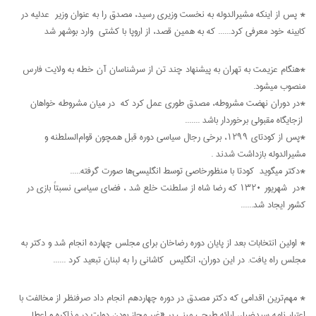
* پس از اینکه مشیرالدوله به نخست وزیری رسید، مصدق را به عنوان وزیر عدلیه در
کابینه خود معرفی کرد...... که به همین قصد، از اروپا با کشتی وارد بوشهر شد
*هنگام عزیمت به تهران به پیشنهاد چند تن از سرشناسان آن خطه به ولایت فارس
منصوب میشود.
*در دوران نهضت مشروطه، مصدق طوری عمل کرد که در میان مشروطه خواهان
ازجایگاه مقبولی برخوردار باشد .......
*پس از کودتای 1299، برخی رجال سیاسی دوره قبل همچون قوام‌السلطنه و
مشیرالدوله بازداشت شدند .
*دکتر میگوید کودتا با منظورخاصی توسط انگلیسی‌ها صورت گرفته.....
*در شهریور 1320 که رضا شاه از سلطنت خلع شد ، فضای سیاسی نسبتاً بازی در
کشور ایجاد شد......
* اولین انتخابات بعد از پایان دوره رضاخان برای مجلس چهارده انجام شد و دکتر به
مجلس راه یافت. در این دوران، انگلیس کاشانی را به لبنان تبعید کرد ......
* مهم‌ترین اقدامی که دکتر مصدق در دوره چهاردهم انجام داد صرفنظر از مخالفت با
اعتبار نامه سیدضیاء، ارائه طرحی مبنی بر «غیر مجاز بودن دولت در مذاکره و اعطا