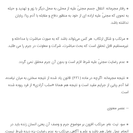
* رفتار مجرمانه: انتقال جسم مجنیٌ علیه از محلی به محل دیگر با زور و تهدید و حیله
به نحوی که مجنیٌ علیه اراده ای از خود به منظور دفاع و مقابله با آدم ربا/ ربایان
نداشته باشد.
* مرتکب و شکل ارتکاب: هر کس می‌تواند باشد که به صورت مباشرت یا مداخله و
غیرمستقیم قابل تحقق است که بحث مباشرت، شرکت و معاونت در جرم را می طلبد.
* عدم رضایت مجنیٌ علیه شرط لازم است و بدون آن جرم محقق نمی گردد.
* نتیجه مجرمانه: اگرچه در ماده (۶۲۱) قانون یاد شده از نتیجه سخنی به میان نیامده،
اما آدم ربایی از جرایم مقید است و نتیجه هم همانا «سلب آزادی» از فرد ربوده شده
است.
– عنصر معنوی
* سوء نیت عام: مرتکب افزون بر موضوع جرم و وصف آن یعنی انسان زنده باید در
انجام عمل عامل هم باشد و علم و آگاهی مرتکب به عدم رضایت بزه دیده شرط نیست.