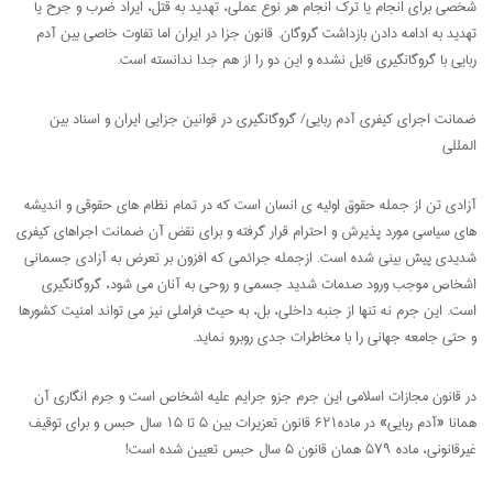
شخصی برای انجام یا ترک انجام هر نوع عملی، تهدید به قتل، ایراد ضرب و جرح یا
تهدید به ادامه دادن بازداشت گروگان. قانون جزا در ایران اما تفاوت خاصی بین آدم
ربایی با گروگانگیری قایل نشده و این دو را از هم جدا ندانسته است.
ضمانت اجرای کیفری آدم ربایی/ گروگانگیری در قوانین جزایی ایران و اسناد بین
المللی
آزادی تن از جمله حقوق اولیه ی انسان است که در تمام نظام های حقوقی و اندیشه
های سیاسی مورد پذیرش و احترام قرار گرفته و برای نقض آن ضمانت اجراهای کیفری
شدیدی پیش بینی شده است. ازجمله جرائمی که افزون بر تعرض به آزادی جسمانی
اشخاص موجب ورود صدمات شدید جسمی و روحی به آنان می شود، گروگانگیری
است. این جرم نه تنها از جنبه داخلی، بل، به حیث فراملی نیز می تواند امنیت کشورها
و حتی جامعه جهانی را با مخاطرات جدی روبرو نماید.
در قانون مجازات اسلامی این جرم جزو جرایم علیه اشخاص است و جرم انگاری آن
همانا «آدم ربایی» در ماده۶۲۱ قانون تعزیرات بین ۵ تا ۱۵ سال حبس و برای توقیف
غیرقانونی، ماده ۵۷۹ همان قانون ۵ سال حبس تعیین شده است!