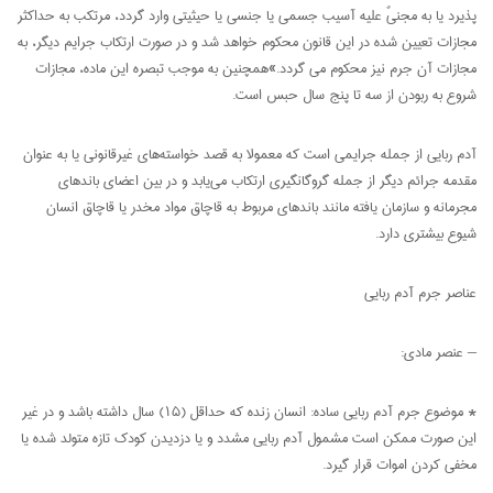
پذیرد یا به مجنیٌ علیه آسیب جسمی یا جنسی یا حیثیتی وارد گردد، مرتکب به حداکثر
مجازات تعیین شده در این قانون محکوم خواهد شد و در صورت ارتکاب جرایم دیگر، به
مجازات آن جرم نیز محکوم می گردد.»همچنین به موجب تبصره این ماده، مجازات
شروع به ربودن از سه تا پنج سال حبس است.
آدم ربایی از جمله جرایمی است که معمولا به قصد خواسته‌های غیرقانونی یا به عنوان
مقدمه جرائم دیگر از جمله گروگانگیری ارتکاب می‌یابد و در بین اعضای باندهای
مجرمانه و سازمان یافته مانند باندهای مربوط به قاچاق مواد مخدر یا قاچاق انسان
شیوع بیشتری دارد.
عناصر جرم آدم ربایی
– عنصر مادی:
* موضوع جرم آدم ربایی ساده: انسان زنده که حداقل (۱۵) سال داشته باشد و در غیر
این صورت ممکن است مشمول آدم ربایی مشدد و یا دزدیدن کودک تازه متولد شده یا
مخفی کردن اموات قرار گیرد.