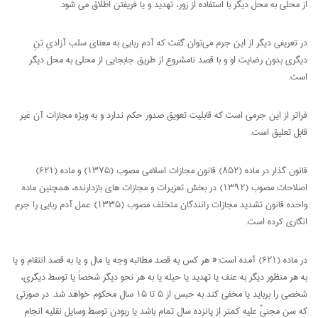
از محلی به محل دیگر با استفاده از زور، تهدید و یا فریفتن اطلاق می شود.
در تعریفی دیگر از این جرم می‌توان گفت که آدم ربایی به معنای سلب آزادیِ تنِ
دیگری بدون رضایت او و با قصد نامشروع از طریق جابجایی از محلی به محل دیگر
است.
فراتر از این جرمی است که قابلیت تعویق صدور حکم ندارد و به ویژه مجازات آن غیر
قابل تعلیق است.
قانون گذار در ماده (۸۵۲) قانون مجازات اسلامی مصوب (۱۳۷۵) و ماده (۶۲۱)
اصلاحات مصوب (۱۳۹۲) در بخش تعزیرات و مجازات های بازدارنده، همچنین ماده
واحده قانون تشدید مجازات رانندگان متخلف مصوب (۱۳۳۵) عمل آدم ربایی را جرم
انگاری کرده است.
در ماده (۶۲۱) آمده است:« هر کس به قصد مطالبه وجه یا مال و یا به قصد انتقام و یا
به هر منظور دیگر به عنف یا تهدید یا حیله یا به هر نحو دیگر شخصاً یا توسط دیگری،
شخصی را برباید یا مخفی کند به حبس از ۵ تا ۱۵ سال محکوم خواهد شد. در صورتی
که سن مجنیٌ علیه کمتر از پانزده سال تمام باشد یا ربودن توسط وسایل نقلیه انجام