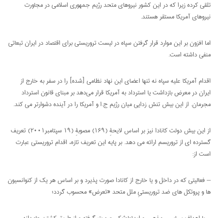
تلقی کرده زیرا که در این کشور نیروهای متحد رژیم جمهوری اسلامی در مجاورت
نیروهای آمریکا مستقر هستند.
اما افزون بر این موارد قرار گرفتن سپاه در لیست تروریستی برای اقتصاد در ایران تبعاتی
منفی داشته است.
اقدام آمریکا علیه سپاه نه تنها اعضای این نهاد نظامی [شده] را در سفر به خارج از
ایران در معرض بازداشت یا استرداد به آمریکا قرار می‌دهد بر مبنای قانون استرداد
مجرمان. از این بیش تنش زدایی میان رژیم ج.ا و آمریکا را در آینده دشوارتر می کند.
از این بیش دولت کانادا نیز بر اساس لایحۀِ (۱۶۹) مصوبۀِ (۱۹ سپتامبر۲۰۰۱) تعریف
گسترده ای از تروریسم ارائه می دهد. بر پایه این تعریف تازه، اقدام تروریستی عبارت
است از:
– فعالیتی که در داخل و یا خارج از کانادا صورت پذیرد و بر اساس هر یک از کنوانسیون
ها و پروتکل های ضد تروریستیِ ملل متحد «تعرض» محسوب گردد؛
– با اهداف سیاسی، مذهبی و ایدئولوژیکی صورت گرفته و از طریق کشتن عامدانه،