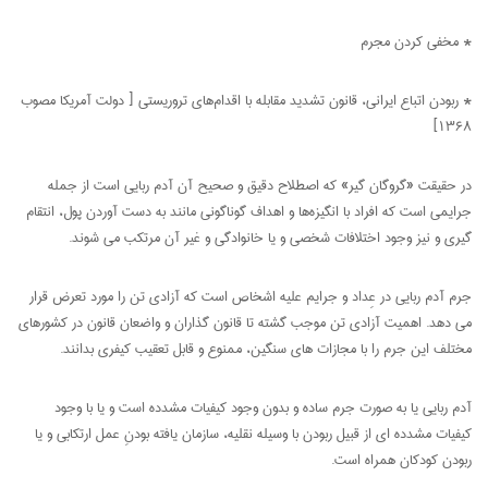
* مخفی کردن مجرم
* ربودن اتباع ایرانی، قانون تشدید مقابله با اقدام‌های تروریستی [ دولت آمریکا مصوب
۱۳۶۸]
در حقیقت «گروگان گیر» که اصطلاح دقیق و صحیح آن آدم ربایی است از جمله
جرایمی است که افراد با انگیزه‌ها و اهداف گوناگونی مانند به دست آوردن پول، انتقام
گیری و نیز وجود اختلافات شخصی و یا خانوادگی و غیر آن مرتکب می شوند.
جرم آدم ربایی در عِداد و جرایم علیه اشخاص است که آزادی تن را مورد تعرض قرار
می دهد. اهمیت آزادی تن موجب گشته تا قانون گذاران و واضعان قانون در کشورهای
مختلف این جرم را با مجازات های سنگین، ممنوع و قابل تعقیب کیفری بدانند.
آدم ربایی یا به صورت جرم ساده و بدون وجود کیفیات مشدده است و یا با وجود
کیفیات مشدده ای از قبیل ربودن با وسیله نقلیه، سازمان یافته بودنِ عمل ارتکابی و یا
ربودن کودکان همراه است.