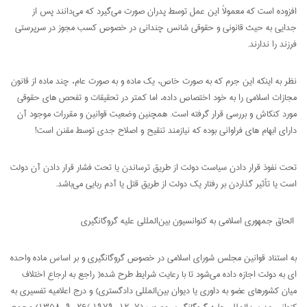
افزوده است که معمولاً این عمل توسط پدران صورت می‌گیرد که می‌دانند پس از
جدایی به حیث قانونی و حقوقی شانس چندانی در خصوص کسب مجوز در سرپرستی
فرزند را ندارند.
نظر به اینکه این جرم که به صورت خاص، یک ماده و به صورت عام، چند ماده از قانون
مجازات اسلامی را به خود اختصاص داده، اما کمتر در تحقیقات و تفحص های حقوقی
مورد کنکاش و بررسی قرار گرفته است. همچنین وضعیت قوانین و مقررات موجود آن
دارای ابهام های فراوانی بوده که نیازمند تنقیح و اصلاح جدی توسط مقنن است!
تحت نفوذ قرار دادن سیاست دولت از طریق ترساندن یا تحت فشار قرار دادن آن دولت
است یا تأثیر گذاردن بر رفتار یک دولت از طریق قتل یا آدم ربایی می‌باشد.
الحاق جمهوری اسلامی به کنوانسیون بین‌المللی علیه گروگانگیری
به استناد قوانین مجلس شورای اسلامی در خصوص گروگانگیری و بر اساس ماده واحده
ای به دولت اجازه داده می‌شود تا با رعایت شرایط طرح شده( راجع به ارجاع اختلاف
میان کشورهای عضو به داوری یا دیوان بین‌المللی دادگستری) و درج اعلامیه تفسیری به
کنوانسیون بین‌المللی علیه گروگانگیری مصوب (۷، ۱۲، ۱۹۷۹ /۲۶، ۹، ۱۳۵۸) مجمع