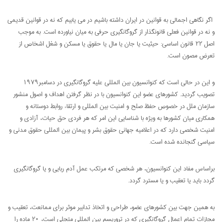
اگر نگاهی اجمالی به قوانین در ایران داشته باشیم در می یابیم که نه در قوانین قدیمی
و نه در قوانین فعلی قانونگذار از گروگانگیری حرفی به میان نیاورده است. به موجب
اصل ۲۲ قانون اساسی: حیثیت یا جان یا مال یا حقوق یا مسکن و شغل اشخاص از
تعرض مصون است.
و این در حالی است که کنوانسیون بین المللی علیه گروگانگیری در دسامبر۱۹۷۹
تصویب گردید. کشورهای عضو این کنوانسیون با در نظر گرفتن اهداف و اصول منشور
سازمان ملل در خصوص حفظ صلح و امنیت بین المللی و ارتقاء روابط دوستانه و
همکاری میان کشورها به ویژه با شناسایی این امر که هر فردی حق حیات، آزادی و
امنیت شخصی دارد که در اعلامیه جهانی حقوق بشر و پیمان بین المللی حقوق مدنی و
سیاسی گنجانده شده است.
براساس مفاد این کنوانسیون، هر شخصی که مرتکب عمل آدم ربایی و یا گروگانگیری
گردد باید یا تعقیب و یا مسترد گردد.
به همین جهت بین کشورهای عضو، طراحی و اتخاذ تدابیر موثر برای ممانعت، تعقیب و
مجازات تمام اعمال گروگانگیری که در تروریسم بین المللی متجلی است، ۲۰ ماده را