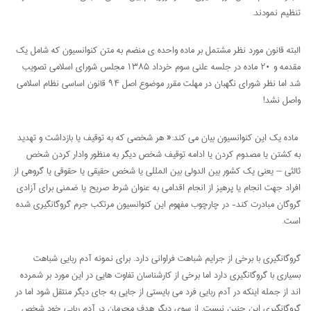
تنظیم نمودند.
البته قانون مورد نظر مشتمل بر ماده واحده ی منضم به متن کنوانسیون که شامل یک
مقدمه و ۲۰ ماده در جلسه علنی سوم خرداد ۱۳۸۵ مجلس شورای اسلامی تصویب
شد اما نظر شورای نگهبان در مهلت مقرر موضوع اصل ۹۴ قانون اساسی نظام اسلامی
واصل نشد!
ماده یک این کنوانسیون بیان می کند:« هر شخصی که به توقیف یا بازداشت و تهدید
به کشتن یا مصدوم کردن یا ادامه توقیف شخص دیگر به منظور وادار کردن شخص
ثالثی – یعنی یک کشور بین الدولی بین المللی یا شخص حقیقی یا حقوقی یا گروهی از
افراد جهت انجام یا پرهیز از انجام اقدامی به عنوان شرط صریح یا ضمنی برای آزادی
گروگان مبادرت کند- در چارچوب مفهوم این کنوانسیون مرتکب جرم گروگانگیری شده
است.
گروگانگیری با برخی از جرایم شباهت فراوانی دارد. برای نمونه آدم ربایی شباهت
بسیاری با گروگانگیری دارد اما برخی از کارشناسان تفاوت هایی در این مورد بر شمرده
اند از جمله اینکه در آدم ربایی فرد می بایستی از جایی به جای دیگر منتقل شود اما در
گروگانگیری این چنین نیست. از سوی دیگر هدف مجرمان در آدم ربایی خود شخص