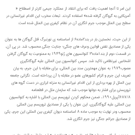
این امر تا آنجا اهمیت یافت که برای انتقاد از عملکرد جیمی کارتر از اصطلاح «
آمریکایی به گروگان گرفته شده» استفاده کردند. تبعات مخرب این اقدام غیرانسانی در
سطح بین الملل موجب جرم انگاری آن در نظام کیفری بین الملل شده است.
از این حیث، نخستین بار در بند۲ماده۶ از اساسنامه ی نورنبرگ قتل گروگان ها به عنوان
یکی از مصادیق نقض قوانین وعرف های جنگی؛ جنایت جنگی محسوب شد. در پی آن،
در قسمت دوم از بند۱ماده۳ کنوانسیون های ژنو۱۹۴۹ به ممنوعیت به گروگان گرفتن
اشخاص غیرنظامی تاکید شد. سپس کنوانسیون بین المللی علیه گروگانگیری
مصوب۱۹۷۹ به عنوان مهمترین سند بین المللی، برای مقابله با این جرم، به بیان
تعریف این جرم و الزام کشورهای عضو در مقابله با آن پرداخته است. نگرانی جامعه
بین الملل از بهره برداری از این اقدام غیرانسانی به منزله ابزاری در دست گروه های
تروریستی برای فشار به دولتها موجب شد که سازمان ملل در قطعنامه
۶۸۷/۸آپریل۱۹۹۰، ضمن محکوم کردن تروریسمِ بین المللی با اشاره به کنوانسیون
بین المللی علیه گروگانگیری، این عنوان را یکی از مصادیق تروریسم بین المللی
محسوب ودر نهایت به موجب ماده ۸ اساسنامه دیوان کیفری بین المللی این جرم، یکی
از مصادیق جرائم جنگی نیز جرم انگاری شد.
جمهوری اسلامی همواره «اتباع خارجی» و «دوتابعیتی»را در داخل به اتهام جاسوسی