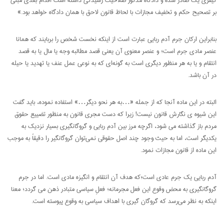
بر تصحیح حکم و تخفیف مجازات با لحاظ قانون لاحق با همان دادگاه خواهد بود.»
بنابراین ارکان جرم آدم ربایی عبارت است از اینکه نخست شخص را بربایند که همانا
عنصر مادی جرم است؛ و عنصر معنوی آن یعنی قصد مطالبه وجه یا مال یا به قصد
انتقام و یا به هر منظور دیگری است به گونه‌ای که به نوعی عمل عنف یا تهدید یا حیله
در آن باشد.
البته در این ماده آنجا که از جمله «…به هر نحو دیگر…» استفاده نموده، باید گفت
این شیوه ی نگارش قانون نیست! زیرا که دست مجری قانون به منظور تضییع حقوق
مردم باز گذاشته می شود، اگرچه مرز بین آدم ربایی و گروگانگیری بسیار نزدیک به
یکدیگر است، اما به حیث وجود چند اصل حقوقی نمی‌توان گروگانگیر را دقیقاً به موجب
این ماده از قانون مجازات نمود.
آدم ربایی یک جرم عادی است؛که هدف آن انتقام و انگیزه مادی است. اما در جرم
گروگانگیری به محض وقوع این فعل مجرمانه؛ فعلِ سیاسی متبادر ذهن می گردد؛ معنا
اینکه به نظر می‌رسد که گروگان گیری با اهداف سیاسی به وقوع پیوسته است.