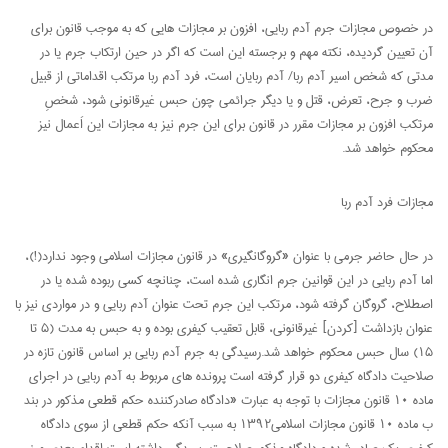
در خصوص مجازات جرم آدم ربایی، افزون بر مجازات هایی که به موجب قانون برای
آن تعیین گردیده، نکته مهم و برجسته این است که اگر در حین ارتکاب جرم یا در
مدتی که شخص اسیر آدم ربا/ آدم ربایان است، فرد آدم ربا مرتکب اقداماتی از قبیل
ضرب و جرح، تعرض، قتل و یا دیگر جرائمی چون حبس غیرقانونی شود، شخصِ
مرتکب افزون بر مجازات مقرر در قانون برای این جرم نیز به مجازات این اَعمال نیز
محکوم خواهد شد.
مجازات فرد آدم ربا
در حال حاضر جرمی با عنوان «گروگانگیری» در قانون مجازات اسلامی وجود ندارد(!)،
اما آدم ربایی در این قوانین جرم انگاری شده است، چنانچه کسی ربوده شده یا در
اصطلاح، گروگان گرفته شود، مرتکب این جرم تحت عنوان آدم ربایی و در مواردی نیز با
عنوان بازداشت [کردن] غیرقانونی، قابل تعقیب کیفری بوده و به حبس به مدت (۵ تا
۱۵) سال حبس محکوم خواهد شد.رسیدگی به جرم آدم ربایی بر اساس قانون تازه در
صلاحیت دادگاه کیفری دو قرار گرفته است پرونده های مربوط به آدم ربایی در اجرای
ماده ۱۰ قانون مجازات با توجه به عبارت «دادگاه صادرکننده حکم قطعی مذکور در بند
ب ماده ۱۰ قانون مجازات اسلامی۱۳۹۲ به سبب آنکه حکم قطعی از سوی دادگاه
کیفری یک صادر شده و دادگاه مذکور صلاحیت رسیدگی داشته است اقدام بعدی مبنی