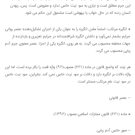
این جرم مطلق است و نیازی به سوء نیت خاص ندارد و مفروض است. پس، ربودن
انسان زنده که در حال خواب یا بیهوشی است مشمول این حکم می شود.
* انگیزه مرتکب: اساساً مقنن انگیزه را به عنوان یکی از اجزای تشکیل‌دهنده عنصر روانی
جرایم بشمار نمی‌آورد و داشتن انگیزه شرافتمندانه در جرایم تعزیری و بازدارنده از
جهات مخففه محسوب می گردد. به هر روی، انگیزه یکی از اجزاء عنصر معنوی جرم آدم
ربایی محسوب می گردد.
هر چند که واضع قانون در ماده (۶۲۱) مصوب(۹۲) واژه قصد را بکار برده است، اما این
واژه دلالت بر انگیزه دارد و دلالت بر سوء نیت خاص نمی کند. بنابراین، سوء نیت خاص
در سوء نیت عامِ مرتکب مستتر است.
– عنصر قانونی
* ماده (۶۲۱) قانون مجازات اسلامی مصوب (۱۳۹۲)
– صور خاص آدم ربایی