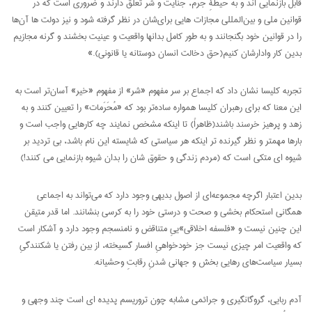
قابل بازنمایی اند و به حیطۀِ جرم، جنایت و شر تعلق دارند و ضروری است که در
قوانین ملی و بین‌المللی مجازات هایی برای‌شان در نظر گرفته شود و نیز دولت ها آن‌ها
را در قوانین خود بگنجانند و به طور کامل بدانها واقعیت و عینیت بخشند و گرنه مجازیم
بدین کار وادارشان کنیم(حق دخالت انسان دوستانه یا قانونی).»
تجربه کلیسا نشان داد که اجماع بر سر مفهوم «شر» از مفهوم «خیر» آسان‌تر است به
این معنا که برای رهبران کلیسا همواره ساده‌تر بود که «مُحَرَمات» را تعیین کنند و به
زهد و پرهیز خرسند باشند(ظاهراً) تا اینکه مشخص نمایند چه کارهایی واجب است و
بارها مهمتر و نظر گیرنده تر اینکه هر سیاستی که شایسته این نام باشد، بی تردید بر
شیوه ای متکی است که (مردم زندگی و حقوق شان را بدان شیوه بازنمایی می کنند!)
بدین اعتبار اگرچه مجموعه‌ای از اصول بدیهی وجود دارد که می‌تواند به اجماعی
همگانی استحکام بخشی و صحت و درستی خود را به کرسی بنشانند. اما قدر متیقن
این چنین نیست و «فلسفه اخلاقی»ییِ متناقض و نامنسجم وجود دارد و آشکار است
که واقعیت امر چیزی نیست جز خودخواهیِ افسار گسیخته، از بین رفتن یا شکنندگیِ
بسیار سیاست‌های رهایی بخش و جهانی شدنِ رقابتِ وحشیانه.
آدم ربایی، گروگانگیری و جرائمی مشابه چون تروریسم پدیده ای است چند وجهی و