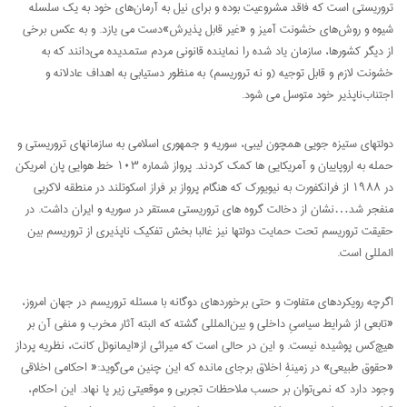
تروریستی است که فاقد مشروعیت بوده و برای نیل به آرمان‌های خود به یک سلسله
شیوه و روش‌های خشونت آمیز و «غیر قابل پذیرش»دست می یازد. و به عکس برخی
از دیگر کشورها، سازمان یاد شده را نماینده قانونی مردم ستمدیده می‌دانند که به
خشونت لازم و قابل توجیه (و نه تروریسم) به منظور دستیابی به اهداف عادلانه و
اجتناب‌ناپذیر خود متوسل می شود.
دولتهای ستیزه جویی همچون لیبی، سوریه و جمهوری اسلامی به سازمانهای تروریستی و
حمله به اروپاییان و آمریکایی ها کمک کردند. پرواز شماره ۱۰۳ خط هوایی پان امریکن
در ۱۹۸۸ از فرانکفورت به نیویورک که هنگام پرواز بر فراز اسکوتلند در منطقه لاکربی
منفجر شد…نشان از دخالت گروه های تروریستی مستقر در سوریه و ایران داشت. در
حقیقت تروریسم تحت حمایت دولتها نیز غالبا بخش تفکیک ناپذیری از تروریسم بین
المللی است.
اگرچه رویکردهای متفاوت و حتی برخوردهای دوگانه با مسئله تروریسم در جهان امروز،
«تابعی از شرایط سیاسیِ داخلی و بین‌المللی گشته که البته آثار مخرب و منفی آن بر
هیچ‌کس پوشیده نیست. و این در حالی است که میراثی از«ایمانوئل کانت، نظریه پرداز
«حقوق طبیعی» در زمینۀِ اخلاق برجای مانده که این چنین می‌گوید:« احکامی اخلاقی
وجود دارد که نمی‌توان بر حسب ملاحظات تجربی و موقعیتی زیر پا نهاد. این احکام،