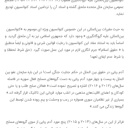
عمومی سازمان ملل متحده ملحق گشته و اسناد آن را نزدامینِ اسناد کنوانسیون تودیع
نماید.
به حیث مقررات بین‌المللی در این خصوص کنوانسیون ویژه ای موسوم به «کنوانسیون
بین‌المللی علیه گروگانگیری » وجود دارد که جمهوری اسلامی نیز به آن ملحق گردید. و
اساساً باید به استناد مفاد این کنوانسیون با رعایت قوانین شرعی و قانونی و ایضاً منطبق
با « حقوق اسلام!» جرم انگاری لازم در مورد این عمل صورت گیرد. (حق شرط تحفظ) و
یا شرط عدم ایفای تعهد!
آدم ربایی در حقوق بین الملل در حکم جنایت جنگی است! در این باره سازمان عفو بین
الملل به بیست و چهار مورد آدم ربایی به دست گروه‌های مسلح فعال سوریه در فاصله
سال‌های (۲۰۱۲ و ۲۰۱۶) اشاره و تصریح نموده است:« فعالان صلح طلب و یا حتی
کودکان و اعضای اقلیت‌های مذهبی در اغلب موارد قربانی این تاکتیک قرار گرفته اند.»
بسیاری از غیر نظامیان سوری همواره در رعب و وحشت و بیمِ ربوده شدن توسط این
گروه‌ها زندگی می کنند.»
فراتر از این در سال‌های (۲۰۱۴ و ۲۰۱۵) پنج مورد آدم ربایی از سوی گروه‌های مسلح