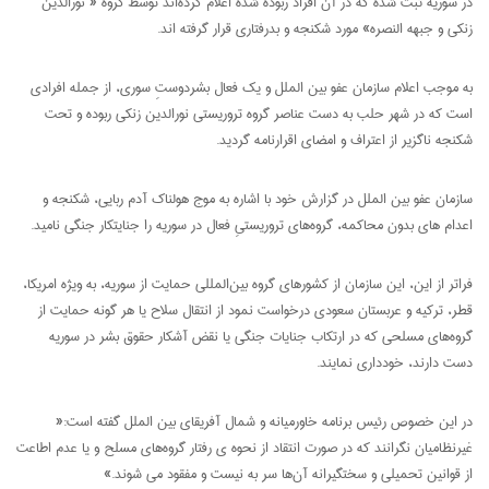
در سوریه ثبت شده که در آن افراد ربوده شده اعلام کرده‌اند توسط گروه « نورالدین
زنکی و جبهه النصره» مورد شکنجه و بدرفتاری قرار گرفته اند.
به موجب اعلام سازمان عفو بین الملل و یک فعال بشردوستِ سوری، از جمله افرادی
است که در شهر حلب به دست عناصر گروه تروریستی نورالدین زنکی ربوده و تحت
شکنجه ناگزیر از اعتراف و امضای اقرارنامه گردید.
سازمان عفو بین الملل در گزارش خود با اشاره به موج هولناک آدم ربایی، شکنجه و
اعدام های بدون محاکمه، گروه‌های تروریستیِ فعال در سوریه را جنایتکار جنگی نامید.
فراتر از این، این سازمان از کشورهای گروه بین‌المللی حمایت از سوریه، به ویژه امریکا،
قطر، ترکیه و عربستان سعودی درخواست نمود از انتقال سلاح یا هر گونه حمایت از
گروه‌های مسلحی که در ارتکاب جنایات جنگی یا نقض آشکار حقوق بشر در سوریه
دست دارند، خودداری نمایند.
در این خصوص رئیس برنامه خاورمیانه و شمال آفریقای بین الملل گفته است:«
غیرنظامیان نگرانند که در صورت انتقاد از نحوه ی رفتار گروه‌های مسلح و یا عدم اطاعت
از قوانین تحمیلی و سختگیرانه آن‌ها سر به نیست و مفقود می شوند.»