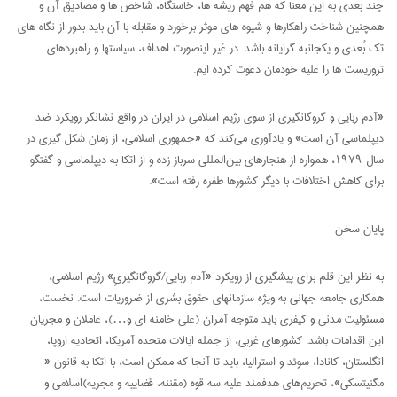
چند بُعدی به این معنا که هم فهم ریشه ها، خاستگاه، شاخص ها و مصادیق آن و
همچنین شناخت راهکارها و شیوه های موثر برخورد و مقابله با آن باید بدور از نگاه های
تک بُعدی و یکجانبه گرایانه باشد. در غیر اینصورت اهداف، سیاستها و راهبردهای
تروریست ها را علیه خودمان دعوت کرده ایم.
«آدم ربایی و گروگانگیری از سوی رژیم اسلامی در ایران در واقع نشانگر رویکرد ضد
دیپلماسی آن است» و یادآوری می‌کند که «جمهوری اسلامی، از زمان شکل گیری در
سال ۱۹۷۹، همواره از هنجارهای بین‌المللی سرباز زده و از اتکا به دیپلماسی و گفتگو
برای کاهش اختلافات با دیگر کشورها طفره رفته است».
پایان سخن
به نظر این قلم برای پیشگیری از رویکرد «آدم ربایی/گروگانگیریِ» رژیم اسلامی،
همکاری جامعه جهانی به ویژه سازمانهای حقوق بشری از ضروریات است. نخست،
مسئولیت مدنی و کیفری باید متوجه آمران (علی خامنه ای و…)، عاملان و مجریان
این اقدامات باشد. کشورهای غربی، از جمله ایالات متحده آمریکا، اتحادیه اروپا،
انگلستان، کانادا، سوئد و استرالیا، باید تا آنجا که ممکن است، با اتکا به قانون «
مگنیتسکی»، تحریم‌های هدفمند علیه سه قوه (مقننه، قضاییه و مجریه)اسلامی و