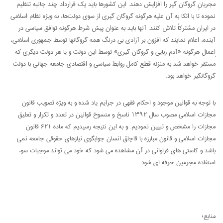
مجریانِ گروگان گیر را افزایش دهند. این کشورها باید یک قرارداد چند جانبه تنظیم
نموده تا با اتکا به آن علیه هرگونه گروگان گیری از سوی دولت‌ها، به ویژه نظام اسلامی
در ایران مشترکاً تلاش کنند. آنها باید به عنوان پیش شرط هرگونه توافق سیاسی در
آینده، اعلام نمایند که افزون بر آزادی بی درنگ همه گروگانها توسط جمهوری اسلامی،
اِعمال هرگونه «آدم ربایی و گروگان گیری» توسط این دولت و یا هر دولت دیگری که
مستقر خواهد شد به منزله قطع کامل روابط سیاسی و اقتصادی جامعه جهانی با دولت
گروگانگیر خواهد بود.
با توجه به قوانین موجود و احکام فقهی در جرایم یاد شده و به ویژه تصویب قانون
مجازات اسلامی مصوب سال ۱۳۹۲ ناسخ و منسوخ قوانین در تعدد و تکرار و تعلیق
مجازات را مشخص و تبیین نمودیم. و به این نتیجه رسیدیم که ماده ۶۲۱ قانون
مجازات اسلامی و قانون مبارزه با قاچاق انسان جوابگوی نیازهای حقوقی جامعه نمی
باشد و کاستی های فراوانی در آن مشاهده می شود که خود می تواند موجبات سوء
استفاده مجرمین حرفه ای شود.
منابع؛