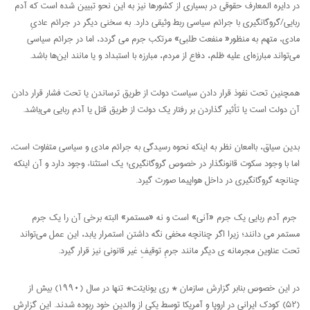
در دایره المعارف حقوقی در بسیاری از کشورها نیز به این نحو تبیین شده است که آدم
ربایی/گروگانگیری با جرائم سیاسی ربط وثیقی دارد. به سخنی دیگر در جرائم عادیِ
مادی، متهم به منظور« منفعت طلبی» مرتکب جرم می گردد، اما در جرائم سیاسی
می‌تواند مبارزه‌ای علیه ظلم، دفاع از مردم، مبارزه با استبداد و یا مانند این‌ها باشد.
همچنین تحت نفوذ قرار دادن سیاست دولت از طریق ترساندن یا تحت فشار قرار دادن
آن دولت است یا تأثیر گذاردن بر رفتار یک دولت از طریق قتل یا آدم ربایی می‌باشد.
بدین سیاق، باامعان نظر به اینکه نحوه رسیدگی به جرائم مادی و سیاسی متفاوت است،
اما با وجود سکوت قانونگذار در خصوص گروگانگیری؛ یک استثناء وجود دارد و آن اینکه
چنانچه گروگانگیری در داخل هواپیما صورت گیرد.
جرم آدم ربایی یک جرم «آنی» است و نه «مستمر» البته برخی آن را یک جرم
مستمر می دانند؛ زیرا اگر چنانچه مخفی نگه داشتن استمرار یابد، این عمل می‌تواند
تحت عناوین مجرمانه ی دیگر مانند جرمِ توقیفِ غیر قانونی نیز قرار گیرد.
در این خصوص بنابر گزارش سازمان * ری یونایتت* تنها در سال (۱۹۹۰) بیش از
(۵۲) کودک ایرانی در اروپا و آمریکا توسط یکی از والدین خود ربوده شدند. این گزارش