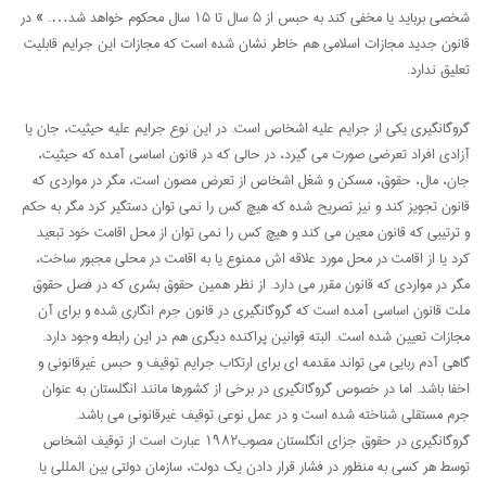
شخصی برباید یا مخفی کند به حبس از ۵ سال تا ۱۵ سال محکوم خواهد شد…. » در
قانون جدید مجازات اسلامی هم خاطر نشان شده است که مجازات این جرایم قابلیت
تعلیق ندارد.
گروگانگیری یکی از جرایم علیه اشخاص است. در این نوع جرایم علیه حیثیت، جان یا
آزادی افراد تعرضی صورت می گیرد، در حالی که در قانون اساسی آمده که حیثیت،
جان، مال، حقوق، مسکن و شغل اشخاص از تعرض مصون است، مگر در مواردی که
قانون تجویز کند و نیز تصریح شده که هیچ کس را نمی توان دستگیر کرد مگر به حکم
و ترتیبی که قانون معین می کند و هیچ کس را نمی توان از محل اقامت خود تبعید
کرد یا از اقامت در محل مورد علاقه اش ممنوع یا به اقامت در محلی مجبور ساخت،
مگر در مواردی که قانون مقرر می دارد. از نظر همین حقوق بشری که در فصل حقوق
ملت قانون اساسی آمده است که گروگانگیری در قانون جرم انگاری شده و برای آن
مجازات تعیین شده است. البته قوانین پراکنده دیگری هم در این رابطه وجود دارد.
گاهی آدم ربایی می تواند مقدمه ای برای ارتکاب جرایم توقیف و حبس غیرقانونی و
اخفا باشد. اما در خصوص گروگانگیری در برخی از کشورها مانند انگلستان به عنوان
جرم مستقلی شناخته شده است و در عمل نوعی توقیف غیرقانونی می باشد.
گروگانگیری در حقوق جزای انگلستان مصوب۱۹۸۲ عبارت است از توقیف اشخاص
توسط هر کسی به منظور در فشار قرار دادن یک دولت، سازمان دولتی بین المللی یا