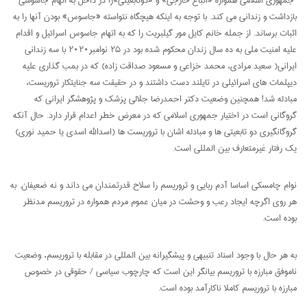
بازداشت و زندانی می کند. با توجه به اینکه هیچگاه نتواسته «جاسوس» بودن آنها را به
اثبات برساند. از جمله خانم کایل مور گیلبریت را که به اتهام جاسوس اسرائیل و اقدام
علیه امنیت ملی به ده سال زندان محکوم شده بود در ۲۵ نوامبر۲۰۲۰ با سه زندانی
ایرانی( سعید مرادی، محمد خزاعی و مسعود صداقت زاده) که در بمب گذاری علیه
دیپلمات های اسرائیلی در تایلند دست داشتند و در حقیقت سه جنایتکار تروریست،
مبادله شد! همچنین وضعیت دکتر احمدرضا جلالی پزشک و پژوهشگر ایرانی که
گروگانی است در اختیار جمهوری اسلامی که در معرض خطر اعدام قرار دارد. حال آنکه
گروگانگیری دو تابعیتی ها و مبادله اشان با تروریست ها (اسدالله اسدی یا حمید نوری)
یک رفتار غیرمتعارف بین المللی است.
نوام چامسکی اساسا آدم ربایی و تروریسم را سلاح قدرتمندان می داند و نه ضعیفان. به
هر روی اگرچه ایجاد رعب و وحشت در میان عموم مردم همواره در تروریسم مدنظر
بوده است.
به هر حال با وجود اسناد تنبیهی و پیشگیرانه بین المللی در مقابله با تروریسم، وضعیت
ناموفق مبارزه با تروریسم بیانگر این است که چارچوب سیاسی / حقوقی در خصوص
مبارزه با تروریسم کاملا ناکارآمد بوده است.