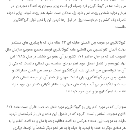
می باشد اما در گروگانگیری فرد وسیله ای است برای رسیدن به اهداف مجرمان. در
برخی موارد شخص ربوده نمی شود بل، ممکن است اشیاء هم ربوده شوند. برای نمونه
تصرف یک کشتی و درخواست پول در قبال رها کردن آن را نمی توان گروگانگیری
دانست.
گروگانگیری در عرصه بین المللی سابقه ای ۴۲ ساله دارد که با پیگیری های مستمر
دولت آلمان کنوانسیون بین المللی علیه گروگانگیری توسط مجمع عمومی سازمان ملل
تصویب شد که در حال حاضر ۱۷۱ کشور در آن عضو می باشند. در سال ۱۹۸۵ این
نهاد تروریسم را شامل اعمال مورد نظر در پنج معاهده بین المللی دانست که یکی از
آن ها کنوانسیون بین المللی علیه گروگانگیری است. در بعد بین الملل خطرناک و
شنیع بودن جرم گروگانگیری برای امنیت جهانی از خطر آن در عرصه داخلی کمتر
نیست و اینگونه بر می آید دولت های جهانی به خاطر نگرانی که در این مورد دارند
اقدام به کیفرگذاری برای این جرم کرده اند.
مجازاتی که در مورد آدم ربایی و گروگانگیری مورد اتفاق صاحب نظران است ماده ۶۲۱
قانون مجازات اسلامی است. اگرچه که در شمول این ماده برخی از کارشناسان تردید
دارند. به موجب این ماده:« هرکس به قصد مطالبه وجه یا مال یا به قصد انتقام یا به
هر منظور دیگر به عنف یا تهدید یا حیله یا به هر نحو دیگر شخصاً یا توسط دیگری