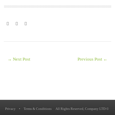
Next Post →
← Previous Post
Privacy
•
Terms & Conditions
© All Rights Reserved, Company LTD