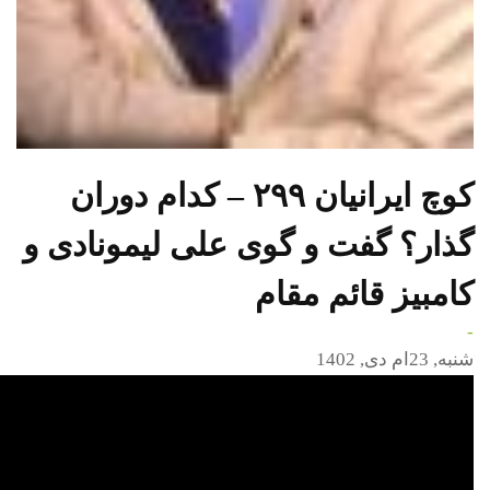
کوچ ایرانیان ۲۹۹ – کدام دوران
گذار؟ گفت و گوی علی لیمونادی و
کامبیز قائم مقام
-
شنبه, 23ام دی, 1402